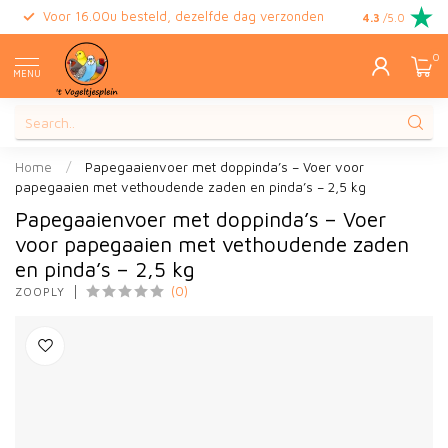
Voor 16.00u besteld, dezelfde dag verzonden
Gratis retour
4.3
/5.0
0
MENU
Home
/
Papegaaienvoer met doppinda’s – Voer voor
papegaaien met vethoudende zaden en pinda’s – 2,5 kg
Papegaaienvoer met doppinda’s – Voer
voor papegaaien met vethoudende zaden
en pinda’s – 2,5 kg
(0)
ZOOPLY