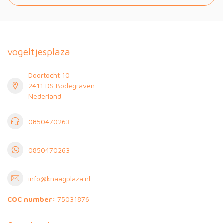
vogeltjesplaza
Doortocht 10
2411 DS Bodegraven
Nederland
0850470263
0850470263
info@knaagplaza.nl
COC number:
75031876