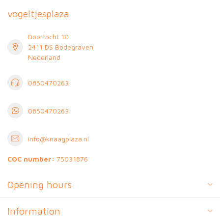
vogeltjesplaza
Doortocht 10
2411 DS Bodegraven
Nederland
0850470263
0850470263
info@knaagplaza.nl
COC number:
75031876
Opening hours
Information