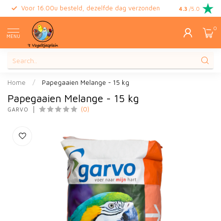
Voor 16.00u besteld, dezelfde dag verzonden
Gratis retour
4.3
/5.0
0
MENU
Home
/
Papegaaien Melange - 15 kg
Papegaaien Melange - 15 kg
(0)
GARVO