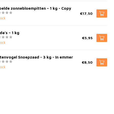
elde zonnebloempitten – 1 kg - Copy
€17,50
tock
da’s – 1 kg
€5,95
tock
tenvogel Snoepzaad - 3 kg - In emmer
€8,50
tock