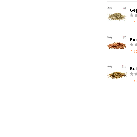
Gep
In s
Pin
In s
Bui
In s