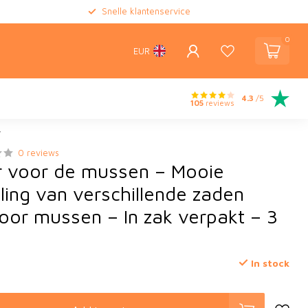
Snelle klantenservice
0
EUR
4.3
/5
105
reviews
y
0 reviews
r voor de mussen – Mooie
ling van verschillende zaden
voor mussen – In zak verpakt – 3
In stock