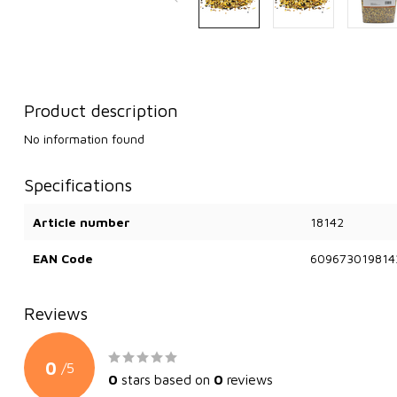
Product description
No information found
Specifications
Article number
18142
EAN Code
609673019814
Reviews
0
/
5
0
stars based on
0
reviews