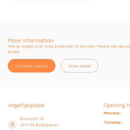
More information
Heb je vragen over onze producten of services? Neem dan gerust 
graag!
Customer service
Onze winkel
vogeltjesplaza
Opening h
Monday:
Doortocht 10
Tuesday:
2411 DS Bodegraven