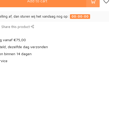
Add to cart
elling af, dan sturen wij het vandaag nog op:
00:00:00
Share this product
ng vanaf €75,00
teld, dezelfde dag verzonden
ren binnen 14 dagen
rvice