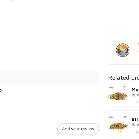
Related pr
Mu
2
In s
Str
Add your review
In s