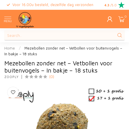
Voor 16.00u besteld, dezelfde dag verzonden
Gratis retour
4.3
/5.0
0
MENU
Home
/
Mezebollen zonder net – Vetbollen voor buitenvogels –
In bakje – 18 stuks
Mezebollen zonder net – Vetbollen voor
buitenvogels – In bakje – 18 stuks
(0)
ZOOPLY