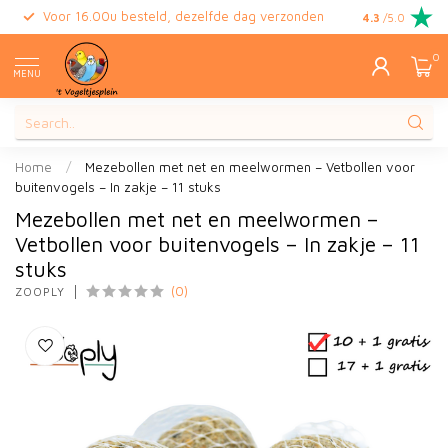
Voor 16.00u besteld, dezelfde dag verzonden
Gratis retour
4.3
/5.0
0
MENU
Home
/
Mezebollen met net en meelwormen – Vetbollen voor
buitenvogels – In zakje – 11 stuks
Mezebollen met net en meelwormen –
Vetbollen voor buitenvogels – In zakje – 11
stuks
(0)
ZOOPLY