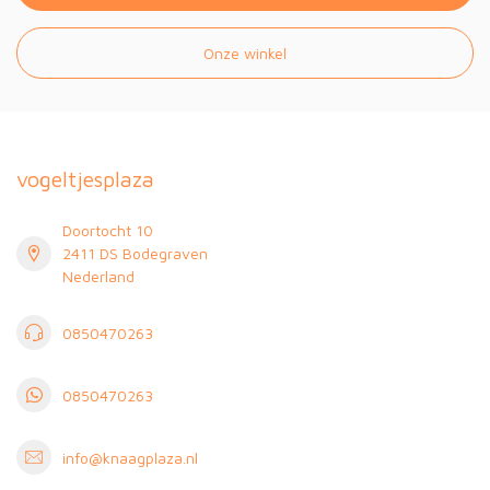
Onze winkel
vogeltjesplaza
Doortocht 10
2411 DS Bodegraven
Nederland
0850470263
0850470263
info@knaagplaza.nl