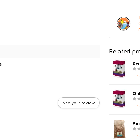
Related pr
Zw
8
In s
Onk
Add your review
In s
Pin
In s