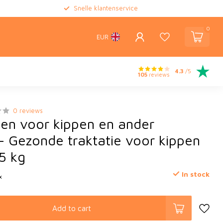
Snelle klantenservice
0
EUR
4.3
/5
105
reviews
0 reviews
n voor kippen en ander
– Gezonde traktatie voor kippen
 5 kg
In stock
x
Add to cart