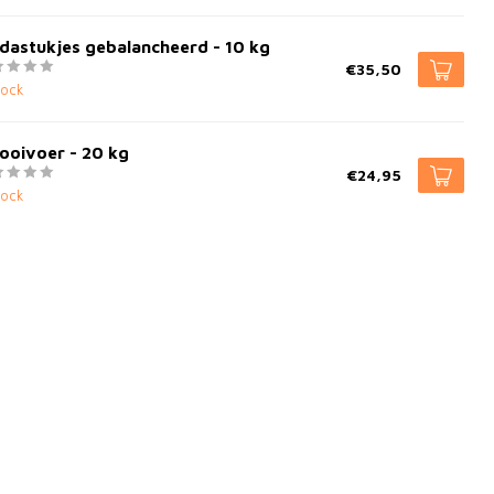
dastukjes gebalancheerd - 10 kg
€35,50
tock
ooivoer - 20 kg
€24,95
tock