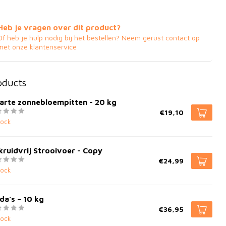
Heb je vragen over dit product?
Of heb je hulp nodig bij het bestellen? Neem gerust contact op
met onze klantenservice
oducts
arte zonnebloempitten - 20 kg
€19,10
tock
ruidvrij Strooivoer - Copy
€24,99
tock
da’s – 10 kg
€36,95
tock