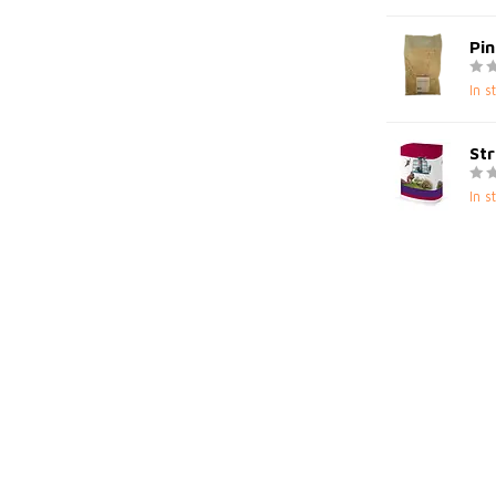
Pin
In s
Str
In s