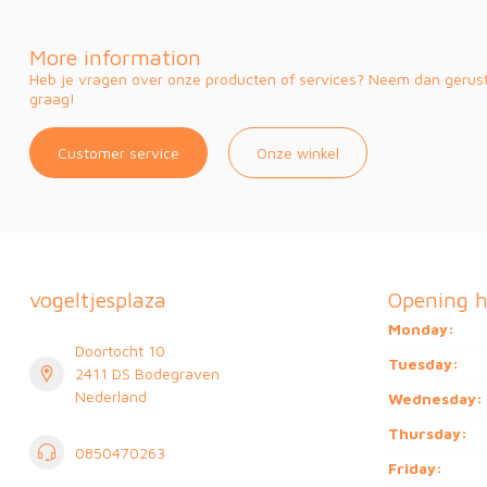
More information
Heb je vragen over onze producten of services? Neem dan gerust 
graag!
Customer service
Onze winkel
vogeltjesplaza
Opening h
Monday:
Doortocht 10
Tuesday:
2411 DS Bodegraven
Nederland
Wednesday:
Thursday:
0850470263
Friday: