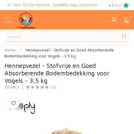
Voor 16.00u besteld, dezelfde dag verzonden
Gratis retour
4.3
/5.0
0
MENU
Home
/
Hennepvezel - Stofvrije en Goed Absorberende
Bodembedekking voor Vogels - 3,5 kg
Hennepvezel - Stofvrije en Goed
Absorberende Bodembedekking voor
Vogels - 3,5 kg
(0)
ZOOPLY