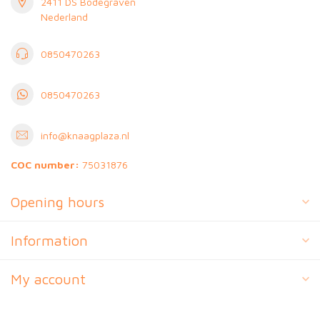
2411 DS Bodegraven
Nederland
0850470263
0850470263
info@knaagplaza.nl
COC number:
75031876
Opening hours
Information
My account