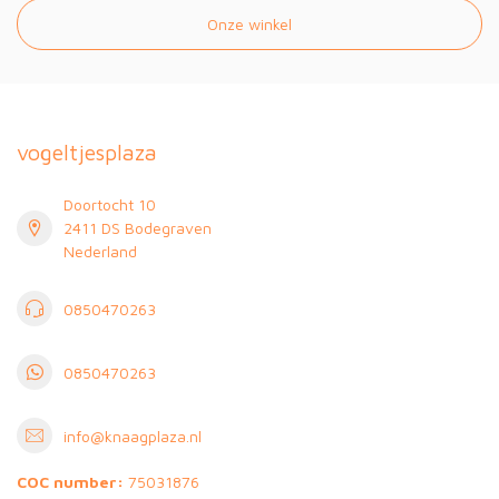
Onze winkel
vogeltjesplaza
Doortocht 10
2411 DS Bodegraven
Nederland
0850470263
0850470263
info@knaagplaza.nl
COC number:
75031876