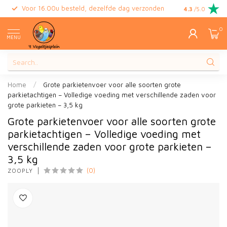
Voor 16.00u besteld, dezelfde dag verzonden
Gratis retour
4.3
/5.0
0
MENU
Home
/
Grote parkietenvoer voor alle soorten grote
parkietachtigen – Volledige voeding met verschillende zaden voor
grote parkieten – 3,5 kg
Grote parkietenvoer voor alle soorten grote
parkietachtigen – Volledige voeding met
verschillende zaden voor grote parkieten –
3,5 kg
(0)
ZOOPLY