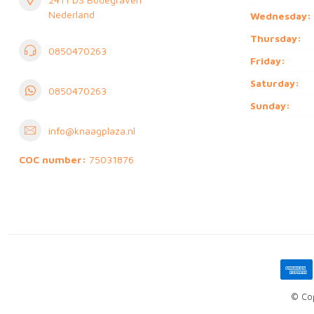
Nederland
Wednesday:
Thursday:
0850470263
Friday:
Saturday:
0850470263
Sunday:
info@knaagplaza.nl
COC number:
75031876
© Cop