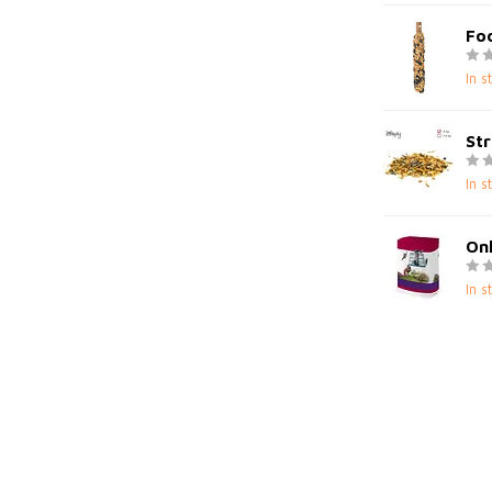
Foo
In s
Str
In s
Onk
In s