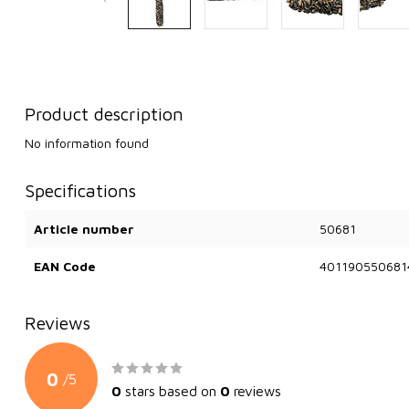
Product description
No information found
Specifications
Article number
50681
EAN Code
401190550681
Reviews
0
/
5
0
stars based on
0
reviews