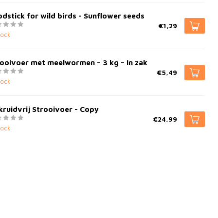
dstick for wild birds - Sunflower seeds
€1,29
tock
ooivoer met meelwormen – 3 kg – In zak
€5,49
tock
ruidvrij Strooivoer - Copy
€24,99
tock