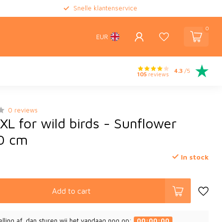
Snelle klantenservice
0
EUR
4.3
/5
105
reviews
0 reviews
XL for wild birds - Sunflower
0 cm
In stock
Add to cart
elling af, dan sturen wij het vandaag nog op:
00:00:00