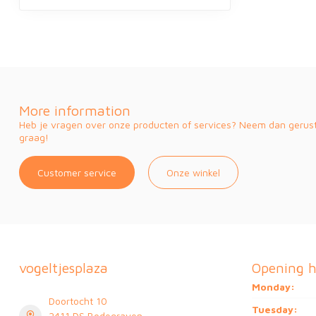
More information
Heb je vragen over onze producten of services? Neem dan gerust 
graag!
Customer service
Onze winkel
vogeltjesplaza
Opening h
Monday:
Doortocht 10
Tuesday:
2411 DS Bodegraven