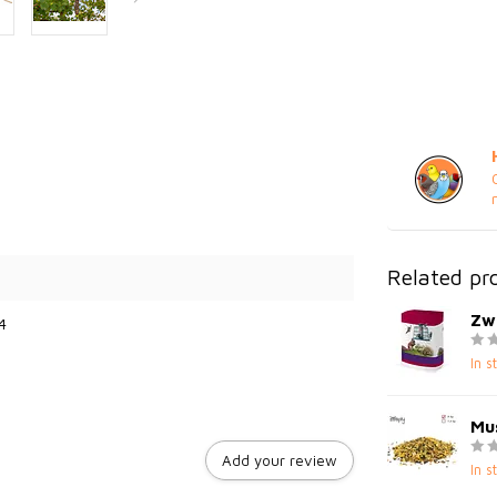
Related pr
Zw
4
In s
Mu
Add your review
In s