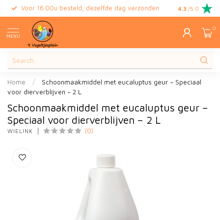
Voor 16.00u besteld, dezelfde dag verzonden
Gratis retour
4.3
/5.0
0
MENU
Home
/
Schoonmaakmiddel met eucaluptus geur – Speciaal
voor dierverblijven – 2 L
Schoonmaakmiddel met eucaluptus geur –
Speciaal voor dierverblijven – 2 L
(0)
WIELINK