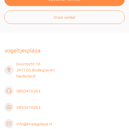
Onze winkel
vogeltjesplaza
Doortocht 10
2411 DS Bodegraven
Nederland
0850470263
0850470263
info@knaagplaza.nl