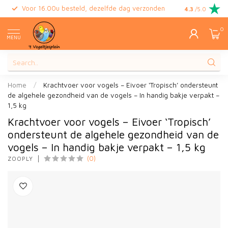
Voor 16.00u besteld, dezelfde dag verzonden
Gratis retour
4.3
/5.0
0
MENU
Home
/
Krachtvoer voor vogels – Eivoer ‘Tropisch’ ondersteunt
de algehele gezondheid van de vogels – In handig bakje verpakt –
1,5 kg
Krachtvoer voor vogels – Eivoer ‘Tropisch’
ondersteunt de algehele gezondheid van de
vogels – In handig bakje verpakt – 1,5 kg
(0)
ZOOPLY