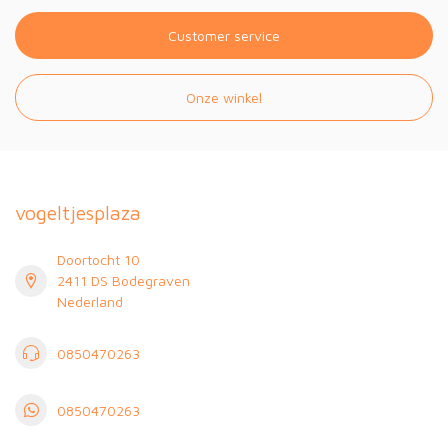
Customer service
Onze winkel
vogeltjesplaza
Doortocht 10
2411 DS Bodegraven
Nederland
0850470263
0850470263