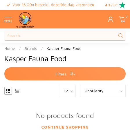
Voor 16.00u besteld, dezelfde dag verzonden
Gratis retour
4.3
/5.0
0
MENU
Home
/
Brands
/
Kasper Fauna Food
Kasper Fauna Food
Filters
No products found
CONTINUE SHOPPING