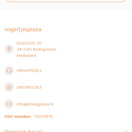
vogeltjesplaza
Doortocht 10
2411 DS Bodegraven
Nederland
0850470263
0850470263
info@knaagplaza.nl
COC number:
75031876
Opening hours